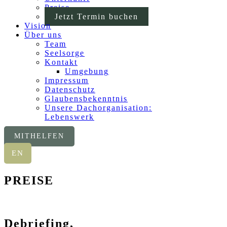
Preise
Jetzt Termin buchen
Vision
Über uns
Team
Seelsorge
Kontakt
Umgebung
Impressum
Datenschutz
Glaubensbekenntnis
Unsere Dachorganisation:
Lebenswerk
MITHELFEN
EN
PREISE
Debriefing,